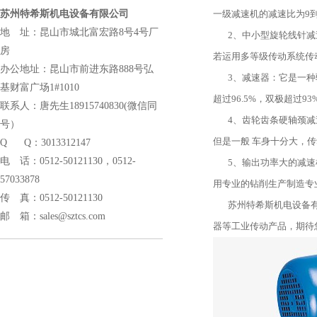
苏州特希斯机电设备有限公司
一级减速机的减速比为9到
地 址：昆山市城北富宏路8号4号厂
2、中小型旋轮线针减速
房
若运用多等级传动系统
办公地址：昆山市前进东路888号弘
3、减速器：它是一种驱
基财富广场1#1010
超过96.5%，双极超过9
联系人：唐先生18915740830(微信同
4、齿轮齿条硬轴颈减速
号）
但是一般 车身十分大
Q Q：3013312147
电 话：0512-50121130，0512-
5、输出功率大的减速机
57033878
用专业的钻削生产制造专
传 真：0512-
50121130
苏州特希斯机电设备有限
邮 箱：
sales@sztcs.com
器等工业传动产品，期待